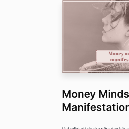
Money Minds
Manifestatio
Vad roligt att du ska göra den här 