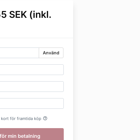
55 SEK (inkl.
Använd
help_outline
 kort för framtida köp