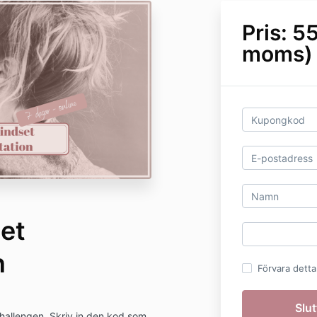
Pris: 5
moms)
et
n
Förvara detta
challengen. Skriv in den kod som