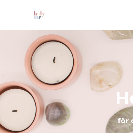
H
för 