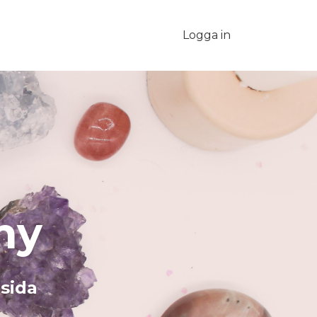
Logga in
my
 sida