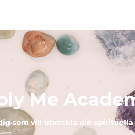
oly Me Acade
dig som vill utveckla din spirituella